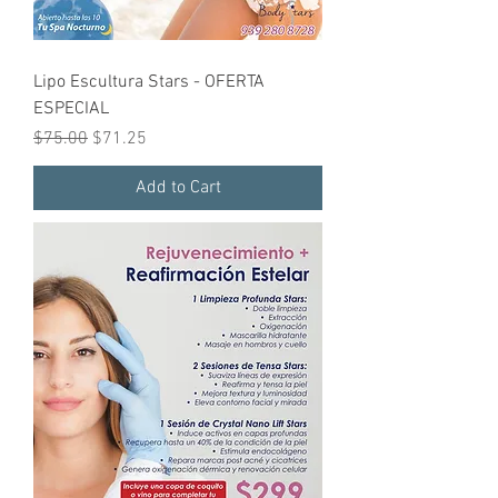
Lipo Escultura Stars - OFERTA
ESPECIAL
Regular Price
Sale Price
$75.00
$71.25
Add to Cart