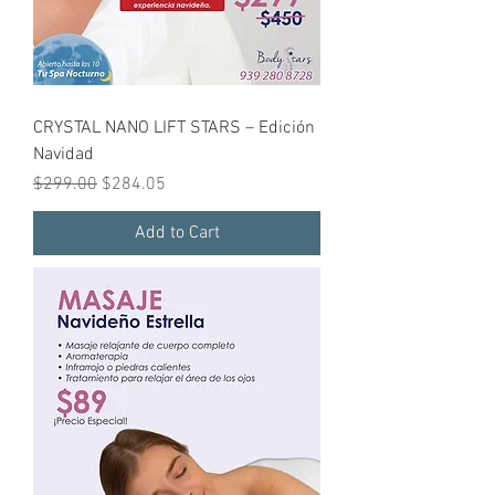
CRYSTAL NANO LIFT STARS – Edición
Navidad
Regular Price
Sale Price
$299.00
$284.05
Add to Cart