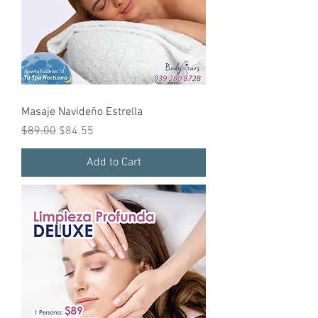
Masaje Navideño Estrella
Regular Price
Sale Price
$89.00
$84.55
Add to Cart