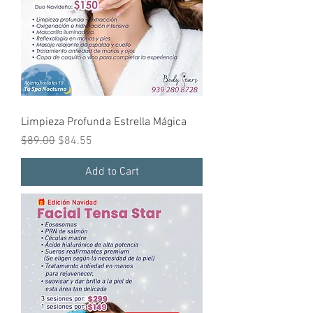
Limpieza Profunda Estrella Mágica
Regular Price
Sale Price
$89.00
$84.55
Add to Cart