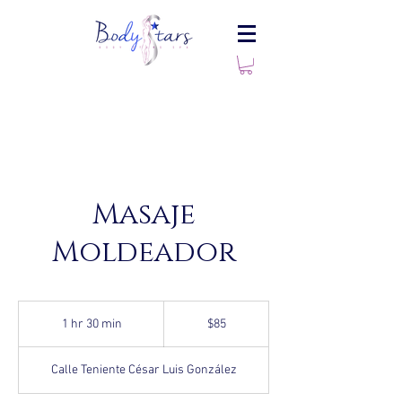
Masaje
Moldeador
85
US
1 hr 30 min
1
$85
dollars
h
3
Calle Teniente César Luis González
0
m