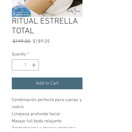
RITUAL ESTRELLA
TOTAL
Regular
Sale
 $199.00 
$189.05
Price
Price
Quantity
*
Add to Cart
Combinación perfecta para cuerpo y
rostro:
Limpieza profunda facial
Masaje full body relajante
Aromaterapia y música nocturna