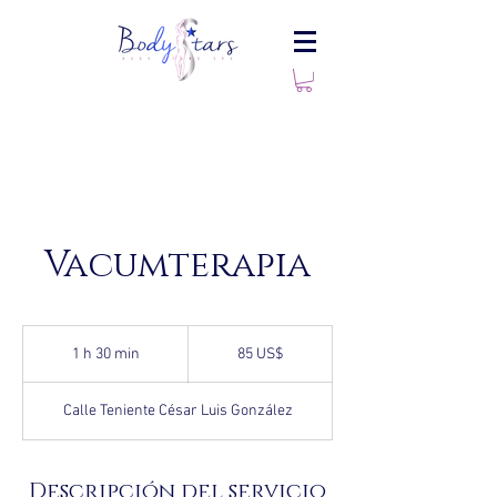
Vacumterapia
85
dólares
1 h 30 min
1
85 US$
estadounidenses
3
Calle Teniente César Luis González
0
m
i
Descripción del servicio