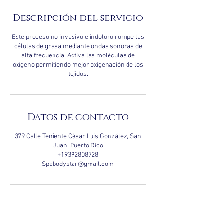
m
i
Descripción del servicio
n
Este proceso no invasivo e indoloro rompe las
células de grasa mediante ondas sonoras de
alta frecuencia. Activa las moléculas de
oxígeno permitiendo mejor oxigenación de los
Datos de contacto
379 Calle Teniente César Luis González, San
Juan, Puerto Rico
+19392808728
Spabodystar@gmail.com