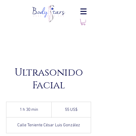
Ultrasonido
Facial
55
dólares
1 h 30 min
1
55 US$
estadounidenses
3
Calle Teniente César Luis González
0