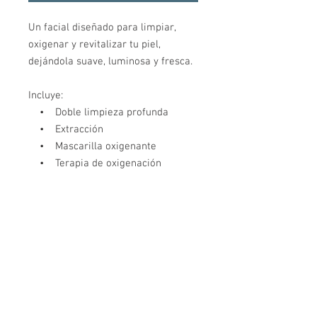
Un facial diseñado para limpiar,
oxigenar y revitalizar tu piel,
dejándola suave, luminosa y fresca.
Incluye:
• Doble limpieza profunda
• Extracción
• Mascarilla oxigenante
• Terapia de oxigenación
• Masaje relajante de hombros y
cuello
Con Precio Especial y Una copa
de coquito o vino