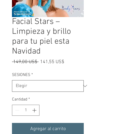
Facial Stars –
Limpieza y brillo
para tu piel esta
Navidad
Precio
Precio
 149,00 US$ 
141,55 US$
de
oferta
SESIONES
*
Cantidad
*
Agregar al carrito