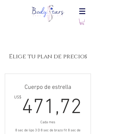
Elige tu plan de precios
Cuerpo de estrella
471,
US$
471,72
Cada mes
8 sec de lipo 3 D 8 sec de brazo fit 8 sec de