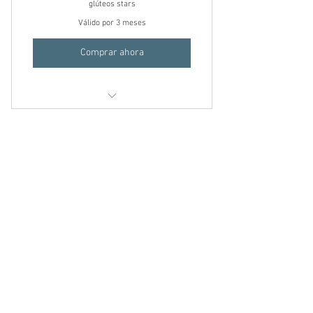
glúteos stars
Válido por 3 meses
Comprar ahora
2 sec de cortesía de glúteos y
abdomen 3 sec de lipo papada
Aceptamos los siguientes Métodos de Pago:
© 2021 Body Stars Spa. Creado por
MPG Create